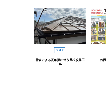
ブログ
雪害による瓦破損に伴う屋根改修工
お
事