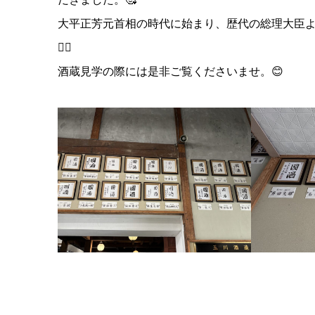
大平正芳元首相の時代に始まり、歴代の総理大臣
💁‍♀️
酒蔵見学の際には是非ご覧くださいませ。😊