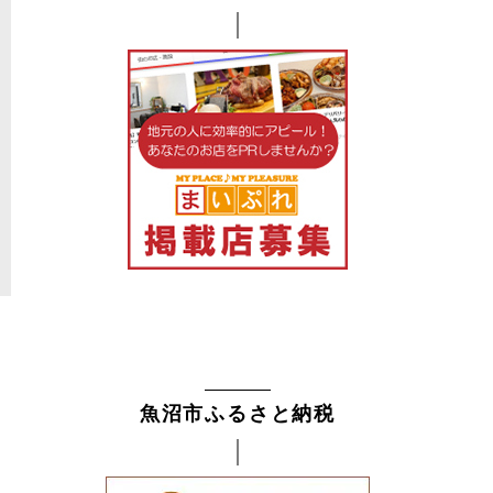
2026年7月24日
2026年7月10日
ブログ
ブログ
る水の道。U字側溝の修繕
屋根破損状況をドローン点検で調査
南魚
工事
魚沼市ふるさと納税