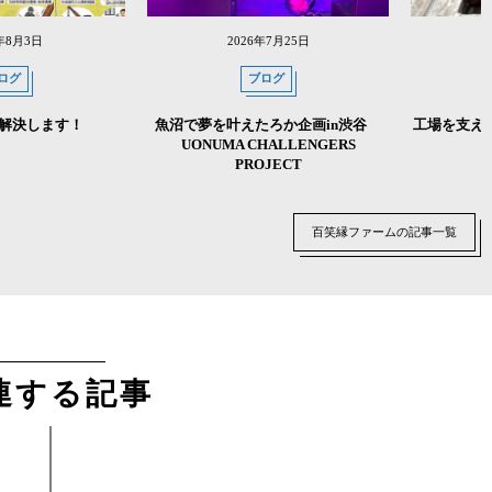
6年8月3日
2026年7月25日
ログ
ブログ
解決します！
魚沼で夢を叶えたろか企画in渋谷
工場を支え
UONUMA CHALLENGERS
PROJECT
百笑縁ファームの記事一覧
連する記事