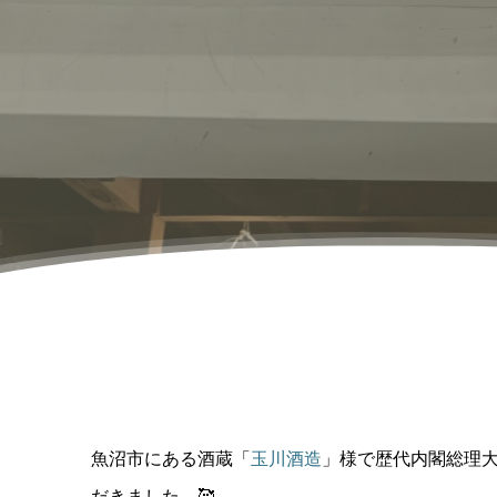
魚沼市にある酒蔵「
玉川酒造
」様で歴代内閣総理
だきました。🥰⁡