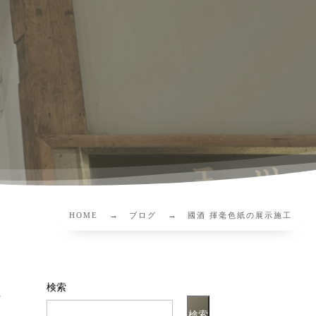
HOME
ブログ
國酒 揮毫色紙の展示施工
検索
た
検索