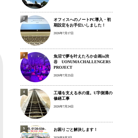
2
オフィスへのノートPC導入・初
期設定をお手伝いしました！
2026年7月17日
3
魚沼で夢を叶えたろか企画in渋
谷 UONUMA CHALLENGERS
PROJECT
2026年7月25日
4
工場を支える水の道。U字側溝の
修繕工事
2026年7月24日
5
お困りごと解決します！
2026年8月3日