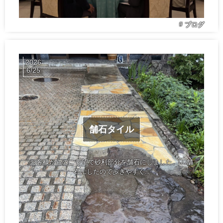
ブログ
2026
6
25
舗石タイル
お客様からのご要望で砂利部分を舗石にしました。👷‍♀️舗
石にしたので歩きやすく...