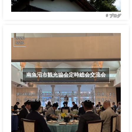
ブログ
2026
6
26
南魚沼市観光協会定時総会交流会
第14期南魚沼市観光協会様の定時総会交流会に出席しまし
た。😊主催者代表で南雲会長よりご挨拶で始まりました。
Ἲ...