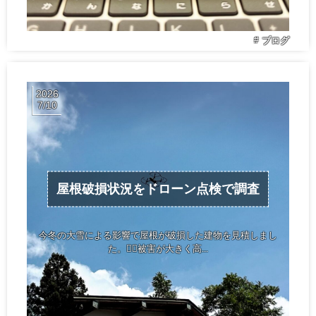
ブログ
2026
7
10
屋根破損状況をドローン点検で調査
今冬の大雪による影響で屋根が破損した建物を見積しまし
た。👷‍♂️被害が大きく高...