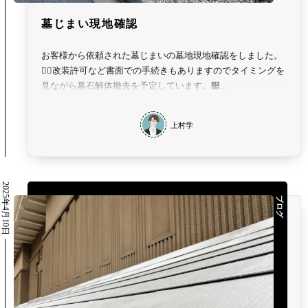
墓じまい現地確認
お客様から依頼された墓じまいの墓地現地確認をしました。
🕵️‍♂️改装許可など書面での手続きもありますのでタイミングを
見ながら墓石解体撤去を予定しています。὇...
上村学
2025年4月10日
ブログ