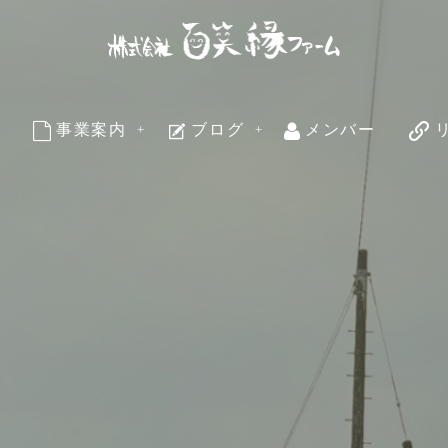
事業案内
ブログ
メンバー
business
blog
member
li