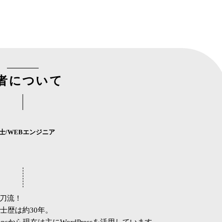
者について
士/WEBエンジニア
二刀流！
士歴は約30年。
sh,xoopsから現在は主にWordPressを活用しています。