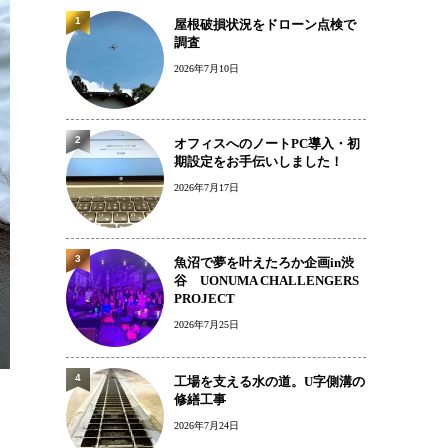
1
屋根破損状況をドローン点検で
調査
2026年7月10日
2
オフィスへのノートPC導入・初
期設定をお手伝いしました！
2026年7月17日
3
魚沼で夢を叶えたろか企画in渋
谷 UONUMA CHALLENGERS
PROJECT
2026年7月25日
4
工場を支える水の道。U字側溝の
修繕工事
2026年7月24日