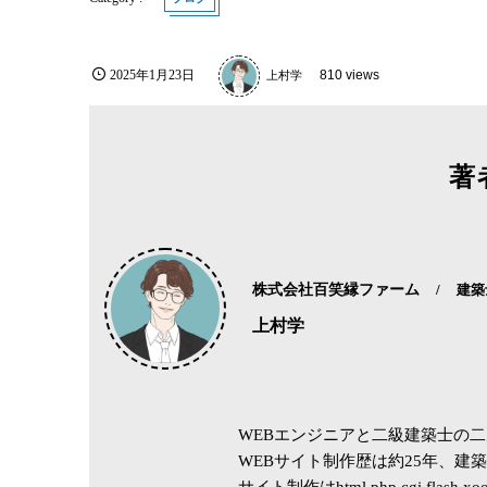
2025年1月23日
上村学
810 views
著
株式会社百笑縁ファーム
建築
上村学
WEBエンジニアと二級建築士の
WEBサイト制作歴は約25年、建築
サイト制作はhtml,php,cgi,fla