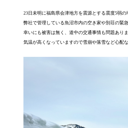
23日未明に福島県会津地方を震源とする震度5弱の
弊社で管理している魚沼市内の空き家や別荘の緊急見回
幸いにも被害は無く、道中の交通事情も問題あり
気温が高くなっていますので雪崩や落雪など心配な