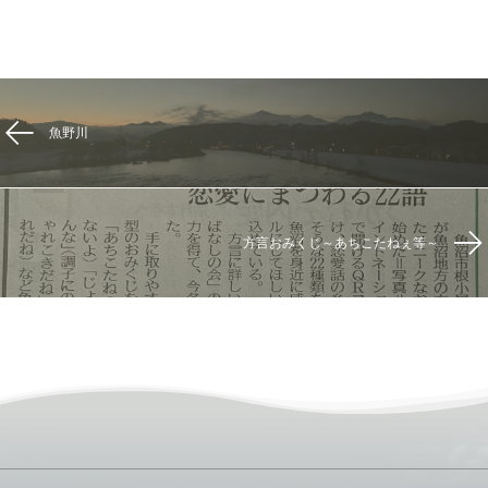
魚野川
方言おみくじ～あちこたねぇ等～