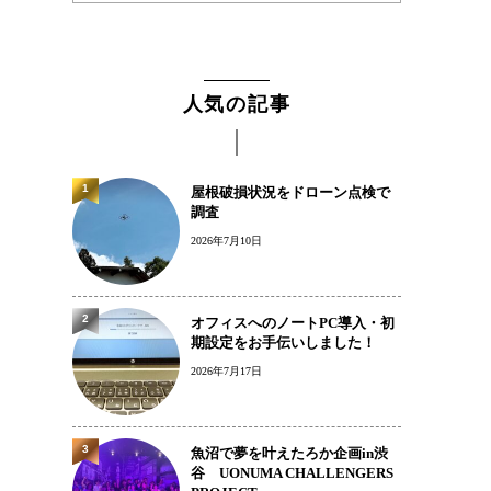
人気の記事
1
屋根破損状況をドローン点検で
調査
2026年7月10日
2
オフィスへのノートPC導入・初
期設定をお手伝いしました！
2026年7月17日
3
魚沼で夢を叶えたろか企画in渋
谷 UONUMA CHALLENGERS