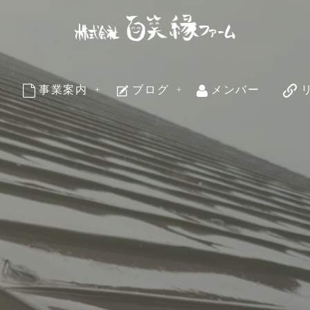
事業案内
ブログ
メンバー
business
blog
member
li