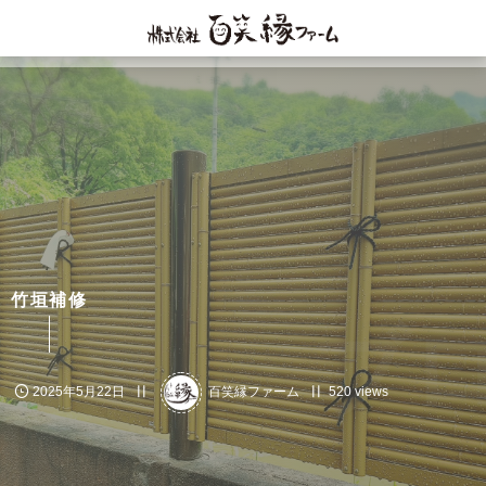
竹垣補修
ブロ
2025年5月22日
百笑縁ファーム
520 views